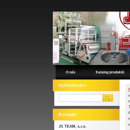
O nás
Katalog produktů
Vyhledávání
n
T
f
Kontakt
n
v
JS TEAM, s.r.o.