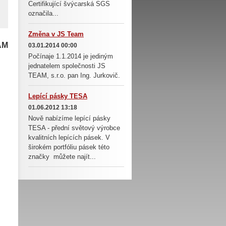
Certifikující švýcarská SGS
označila...
Změna v JS Team
AM
03.01.2014 00:00
Počínaje 1.1.2014 je jediným
jednatelem společnosti JS
TEAM, s.r.o. pan Ing. Jurkovič.
Lepící pásky TESA
01.06.2012 13:18
Nově nabízíme lepící pásky
TESA - přední světový výrobce
kvalitních lepících pásek. V
širokém portfóliu pásek této
značky můžete najít...