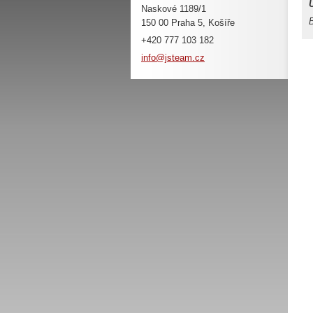
Naskové 1189/1
B
150 00 Praha 5, Košíře
+420 777 103 182
info@jst
eam.cz