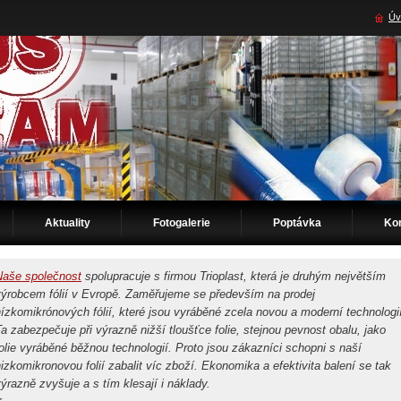
Úv
Aktuality
Fotogalerie
Poptávka
Ko
Naše společnost
spolupracuje s firmou Trioplast, která je druhým největším
výrobcem fólií v Evropě. Zaměřujeme se především na prodej
ízkomikrónových fólií, které jsou vyráběné zcela novou a moderní technologi
a zabezpečuje při výrazně nižší tloušťce folie, stejnou pevnost obalu, jako
olie vyráběné běžnou technologií. Proto jsou zákazníci schopni s naší
izkomikronovou folií zabalit víc zboží. Ekonomika a efektivita balení se tak
ýrazně zvyšuje a s tím klesají i náklady.