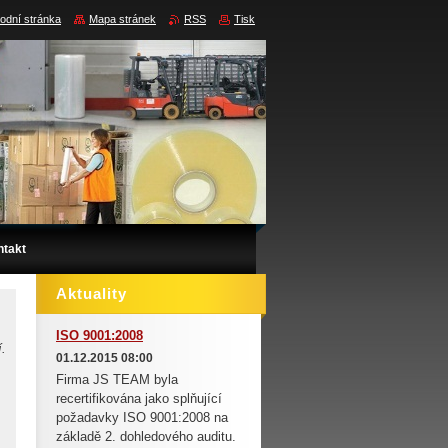
odní stránka
Mapa stránek
RSS
Tisk
ntakt
Aktuality
ISO 9001:2008
í.
01.12.2015 08:00
Firma JS TEAM byla
recertifikována jako splňující
požadavky ISO 9001:2008 na
základě 2. dohledového auditu.