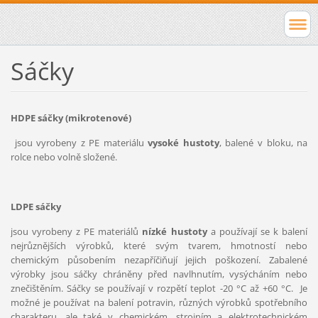
Sáčky
HDPE sáčky (mikrotenové)
jsou vyrobeny z PE materiálu
vysoké hustoty
, balené v bloku, na
rolce nebo volně složené.
LDPE sáčky
jsou vyrobeny z PE materiálů
nízké hustoty
a používají se k balení
nejrůznějších výrobků, které svým tvarem, hmotností nebo
chemickým působením nezapříčiňují jejich poškození. Zabalené
výrobky jsou sáčky chráněny před navlhnutím, vysýcháním nebo
znečištěním. Sáčky se používají v rozpětí teplot -20 °C až +60 °C.
Je
možné je používat na balení potravin, různých výrobků spotřebního
charakteru, ale také v
chemickém, strojním a elektrotechnickém